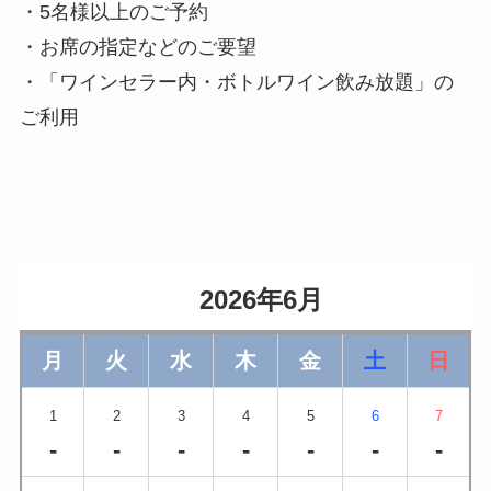
・5名様以上のご予約
・お席の指定などのご要望
・「ワインセラー内・ボトルワイン飲み放題」の
ご利用
                    2026年6月                
月
火
水
木
金
土
日
1
2
3
4
5
6
7
-
-
-
-
-
-
-