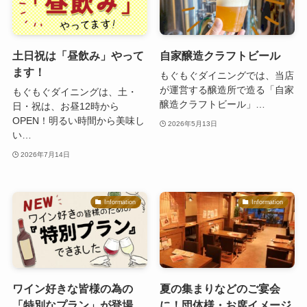
土日祝は「昼飲み」やって
自家醸造クラフトビール
ます！
もぐもぐダイニングでは、当店
が運営する醸造所で造る「自家
もぐもぐダイニングは、土・
醸造クラフトビール」…
日・祝は、お昼12時から
OPEN！明るい時間から美味し
2026年5月13日
い…
2026年7月14日
Information
Information
ワイン好きな皆様の為の
夏の集まりなどのご宴会
「特別なプラン」が登場
に！団体様・お席イメージ