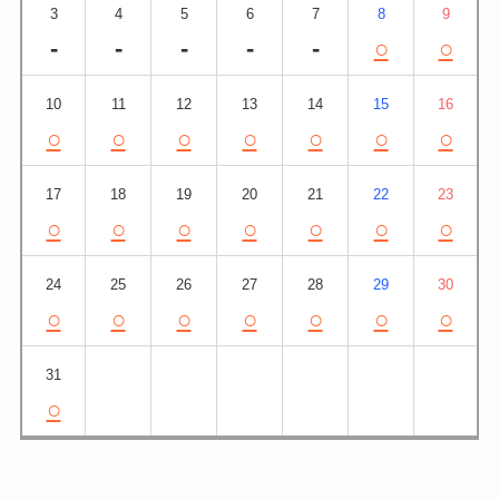
3
4
5
6
7
8
9
-
-
-
-
-
○
○
10
11
12
13
14
15
16
○
○
○
○
○
○
○
17
18
19
20
21
22
23
○
○
○
○
○
○
○
24
25
26
27
28
29
30
○
○
○
○
○
○
○
31
○