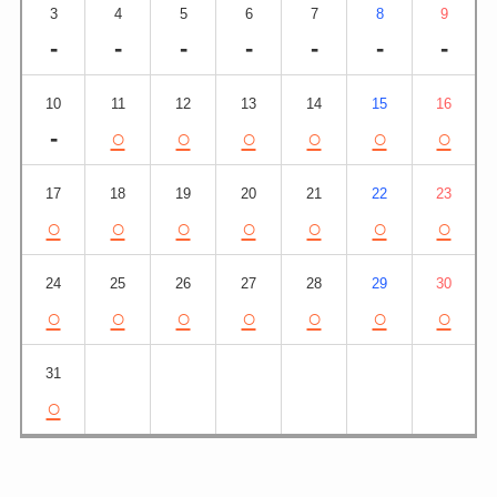
3
4
5
6
7
8
9
-
-
-
-
-
-
-
10
11
12
13
14
15
16
-
○
○
○
○
○
○
17
18
19
20
21
22
23
○
○
○
○
○
○
○
24
25
26
27
28
29
30
○
○
○
○
○
○
○
31
○